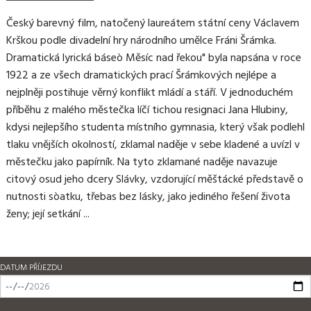
Český barevný film, natočený laureátem státní ceny Václavem
Krškou podle divadelní hry národního umělce Fráni Šrámka.
Dramatická lyrická báseò Měsíc nad řekou" byla napsána v roce
1922 a ze všech dramatických prací Šrámkových nejlépe a
nejplněji postihuje věrný konflikt mládí a stáří. V jednoduchém
příběhu z malého městečka líčí tichou resignaci Jana Hlubiny,
kdysi nejlepšího studenta místního gymnasia, který však podlehl
tlaku vnějších okolností, zklamal naděje v sebe kladené a uvízl v
městečku jako papírník. Na tyto zklamané naděje navazuje
citový osud jeho dcery Slávky, vzdorující měštácké představě o
nutnosti sòatku, třebas bez lásky, jako jediného řešení života
ženy; její setkání ...
DATUM PŘÍJEZDU