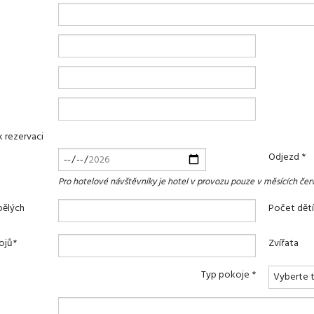
k rezervaci
Odjezd *
Pro hotelové návštěvníky je hotel v provozu pouze v měsících čer
pělých
Počet dětí
ojů*
Zvířata
Typ pokoje *