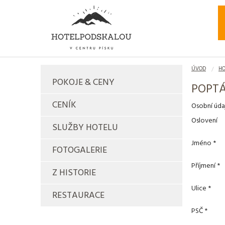
ÚVOD
HO
POKOJE & CENY
POPT
CENÍK
Osobní úd
Oslovení
SLUŽBY HOTELU
Jméno *
FOTOGALERIE
Příjmení *
Z HISTORIE
Ulice *
RESTAURACE
PSČ *