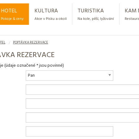
HOTEL
KULTURA
TURISTIKA
KAM 
Pokoje & ceny
Akce v Písku a okolí
Na kole, pěší, lyžování
Restaura
TEL
POPTÁVKA REZERVACE
ÁVKA REZERVACE
aje
(údaje označené * jsou povinné)