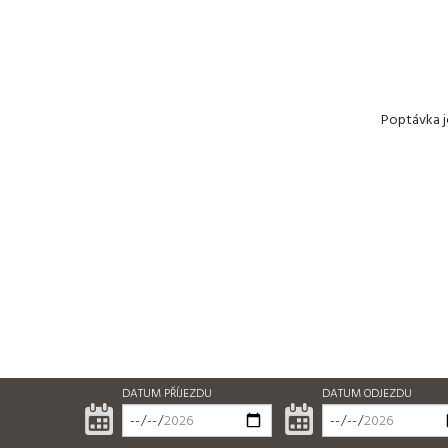
Poptávka j
DATUM PŘÍJEZDU
DATUM ODJEZDU