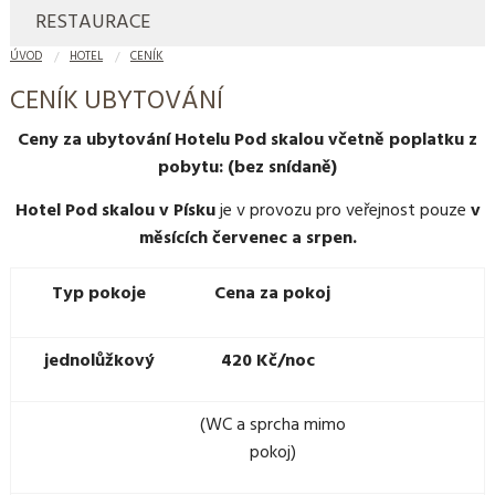
RESTAURACE
ÚVOD
HOTEL
CENÍK
CENÍK UBYTOVÁNÍ
Ceny za ubytování Hotelu Pod skalou včetně poplatku z
pobytu: (bez snídaně)
Hotel Pod skalou v Písku
je v provozu pro veřejnost pouze
v
měsících červenec a srpen.
Typ pokoje
Cena za pokoj
jednolůžkový
420 Kč/noc
(WC a sprcha mimo
pokoj)