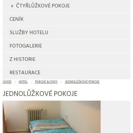
ČTYŘLŮŽKOVÉ POKOJE
CENÍK
SLUŽBY HOTELU
FOTOGALERIE
Z HISTORIE
RESTAURACE
ÚVOD
HOTEL
POKOJE & CENY
JEDNOLŮŽKOVÉ POKOJE
JEDNOLŮŽKOVÉ POKOJE