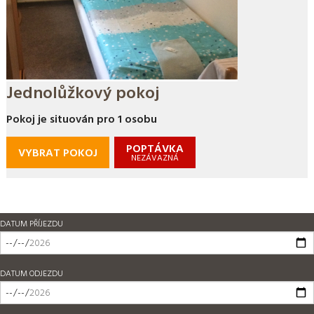
Jednolůžkový pokoj
Pokoj je situován pro 1 osobu
POPTÁVKA
VYBRAT POKOJ
NEZÁVAZNÁ
DATUM PŘÍJEZDU
DATUM ODJEZDU